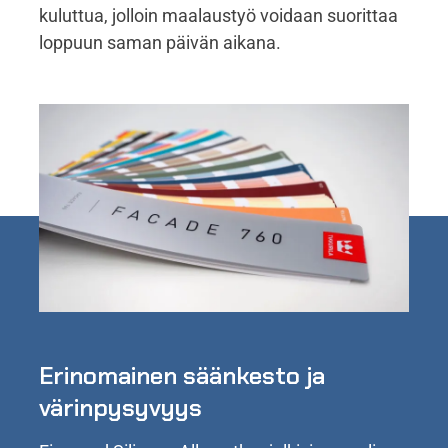
kuluttua, jolloin maalaustyö voidaan suorittaa
loppuun saman päivän aikana.
Erinomainen säänkesto ja
värinpysyvyys