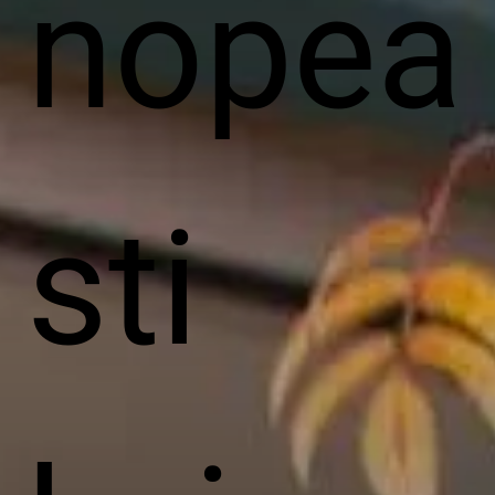
nopea
sti