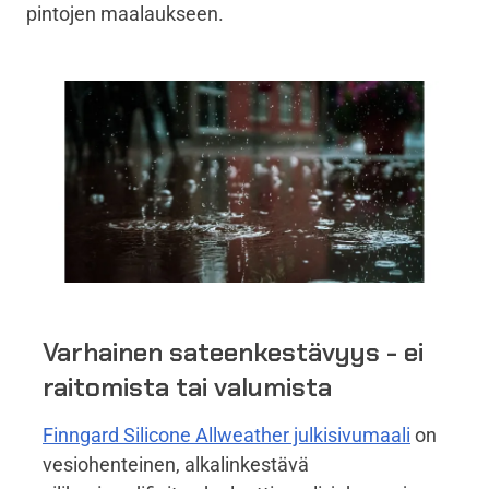
pintojen maalaukseen.
Varhainen sateenkestävyys - ei
raitomista tai valumista
Finngard Silicone Allweather julkisivumaali
on
vesiohenteinen, alkalinkestävä