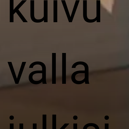
kuivu
valla