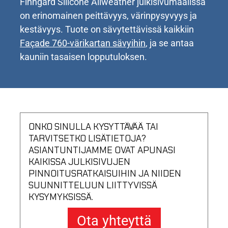
Finngard Silicone Allweather julkisivumaalissa
on erinomainen peittävyys, värinpysyvyys ja
kestävyys. Tuote on sävytettävissä kaikkiin
Façade 760-värikartan sävyihin
, ja se antaa
kauniin tasaisen lopputuloksen.
ONKO SINULLA KYSYTTÄVÄÄ TAI
TARVITSETKO LISÄTIETOJA?
ASIANTUNTIJAMME OVAT APUNASI
KAIKISSA JULKISIVUJEN
PINNOITUSRATKAISUIHIN JA NIIDEN
SUUNNITTELUUN LIITTYVISSÄ
KYSYMYKSISSÄ.
Ota yhteyttä