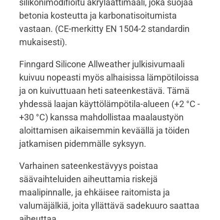
silikonimodifioitu akrylaattimaali, joka suojaa
betonia kosteutta ja karbonatisoitumista
vastaan. (CE-merkitty EN 1504-2 standardin
mukaisesti).
Finngard Silicone Allweather julkisivumaali
kuivuu nopeasti myös alhaisissa lämpötiloissa
ja on kuivuttuaan heti sateenkestävä. Tämä
yhdessä laajan käyttölämpötila-alueen (+2 °C -
+30 °C) kanssa mahdollistaa maalaustyön
aloittamisen aikaisemmin keväällä ja töiden
jatkamisen pidemmälle syksyyn.
Varhainen sateenkestävyys poistaa
säävaihteluiden aiheuttamia riskejä
maalipinnalle, ja ehkäisee raitomista ja
valumäjälkiä, joita yllättävä sadekuuro saattaa
aiheuttaa.