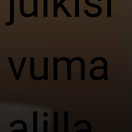
julkisi
vuma
alilla.