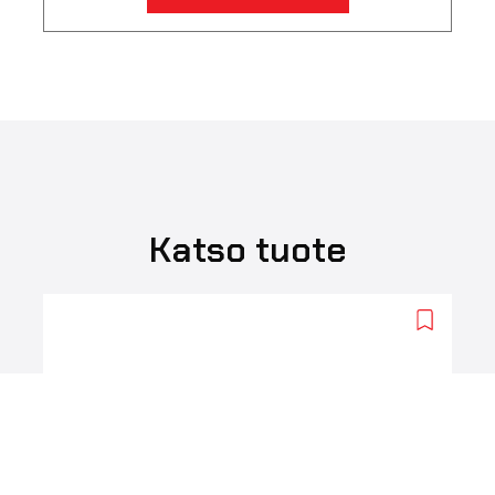
Katso tuote
Add
to
wishlist