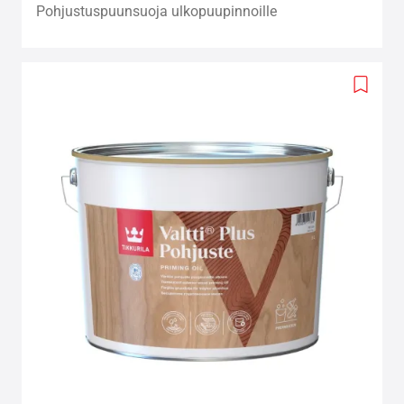
Pohjustuspuunsuoja ulkopuupinnoille
Add
to
wishlis