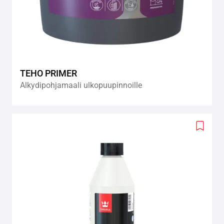
TEHO PRIMER
Alkydipohjamaali ulkopuupinnoille
Add
to
wishlis