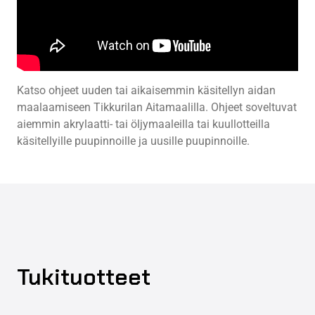
Katso ohjeet uuden tai aikaisemmin käsitellyn aidan
maalaamiseen Tikkurilan Aitamaalilla. Ohjeet soveltuvat
aiemmin akrylaatti- tai öljymaaleilla tai kuullotteilla
käsitellyille puupinnoille ja uusille puupinnoille.
Tukituotteet