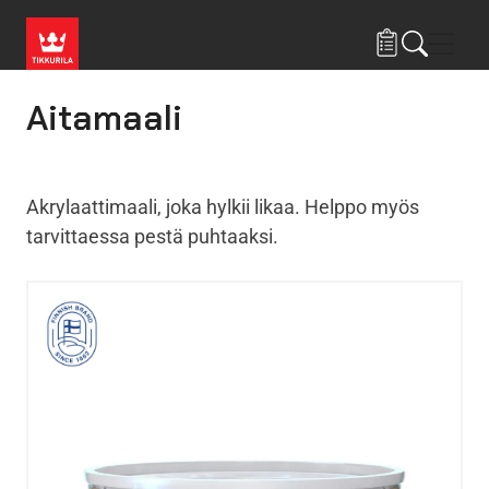
Hyppää pääsisältöön
Navig
Aitamaali
Akrylaattimaali, joka hylkii likaa. Helppo myös
tarvittaessa pestä puhtaaksi.