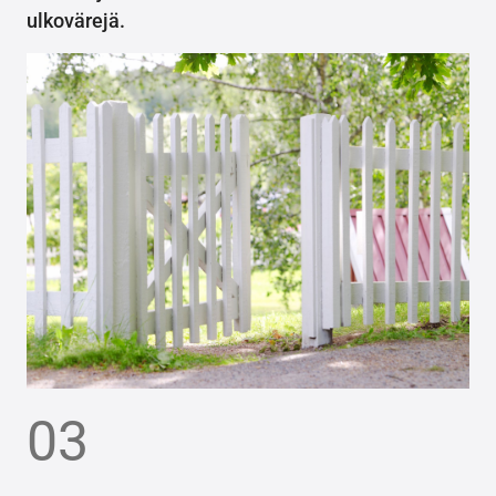
ulkovärejä.
03