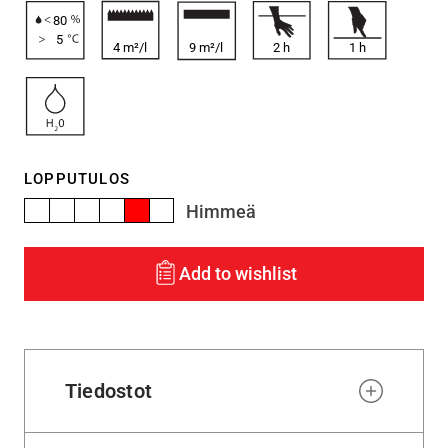
80
5
4 m²/l
9 m²/l
2
h
1
h
LOPPUTULOS
Himmeä
Add to wishlist
Tiedostot