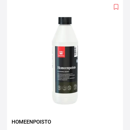
Add
to
wishlis
HOMEENPOISTO