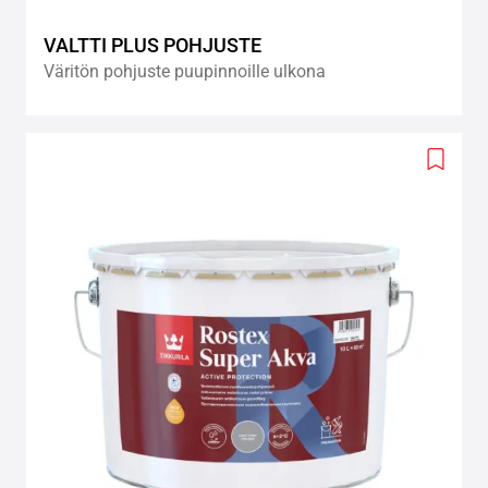
VALTTI PLUS POHJUSTE
Väritön pohjuste puupinnoille ulkona
Add
to
wishlis