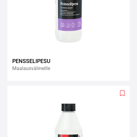
PENSSELIPESU
Maalausvälineille
Add
to
wishlis