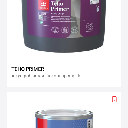
TEHO PRIMER
Alkydipohjamaali ulkopuupinnoille
Add
to
wishlis