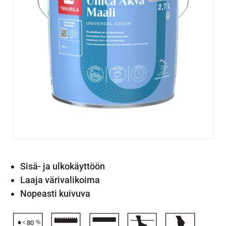
Sisä- ja ulkokäyttöön
Laaja värivalikoima
Nopeasti kuivuva
80