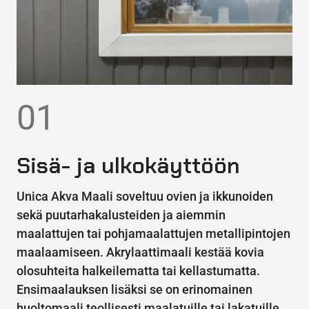
01
Sisä- ja ulkokäyttöön
Unica Akva Maali soveltuu ovien ja ikkunoiden
sekä puutarhakalusteiden ja aiemmin
maalattujen tai pohjamaalattujen metallipintojen
maalaamiseen. Akrylaattimaali kestää kovia
olosuhteita halkeilematta tai kellastumatta.
Ensimaalauksen lisäksi se on erinomainen
huoltomaali teollisesti maalatuille tai lakatuille