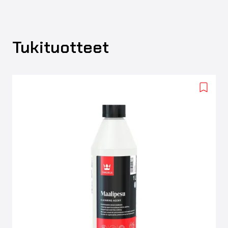
Tukituotteet
Add
to
wishlis