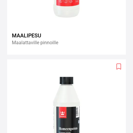
MAALIPESU
Maalattaville pinnoille
Add
to
wishlis