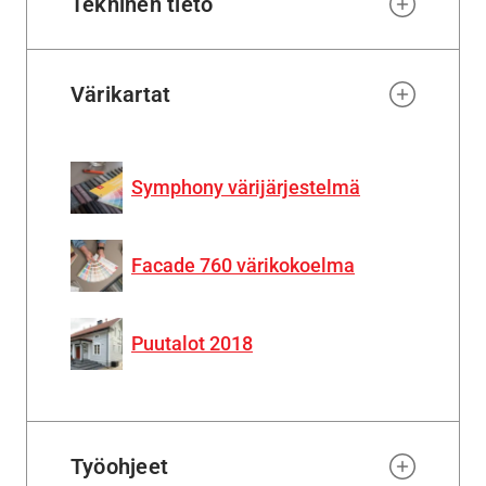
Tekninen tieto
Värikartat
Symphony värijärjestelmä
Facade 760 värikokoelma
Puutalot 2018
Työohjeet