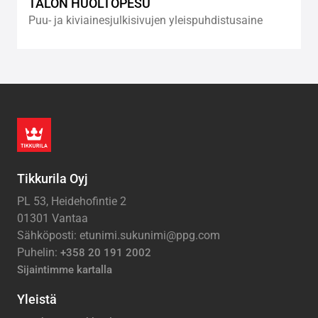
TALON HUOLTOPESU
Puu- ja kiviainesjulkisivujen yleispuhdistusaine
Tikkurila Oyj
PL 53, Heidehofintie 2
01301 Vantaa
Sähköposti: etunimi.sukunimi@ppg.com
Puhelin:
+358 20 191 2002
Sijaintimme kartalla
Yleistä