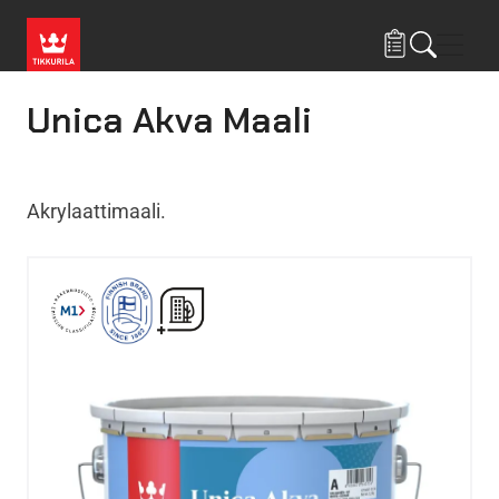
Hyppää pääsisältöön
Navig
Unica Akva Maali
Akrylaattimaali.