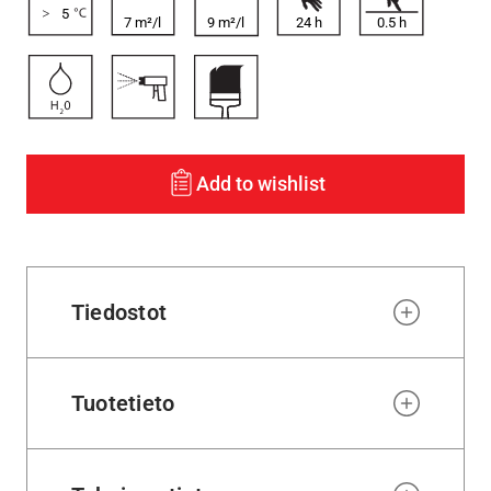
5
7 m²/l
9 m²/l
24
h
0.5
h
Add to wishlist
Tiedostot
Tuotetieto