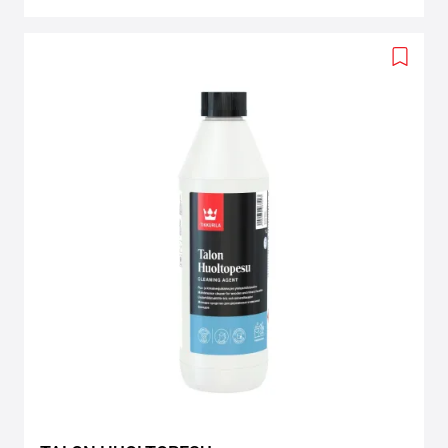
Add
to
wishlis