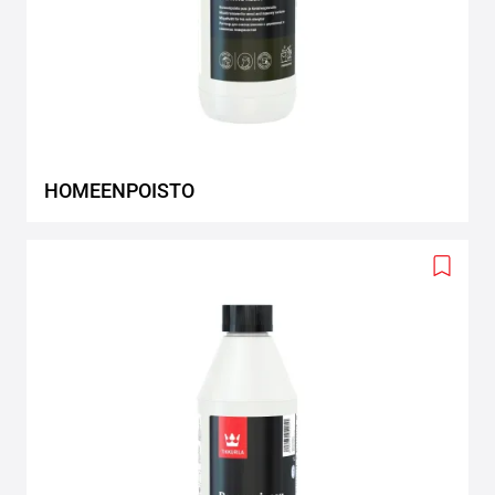
HOMEENPOISTO
Add
to
wishlis