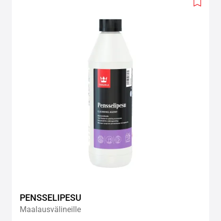
Add
to
wishlis
PENSSELIPESU
Maalausvälineille