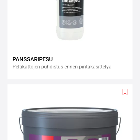
PANSSARIPESU
Peltikattojen puhdistus ennen pintakäsittelyä
Add
to
wishlis