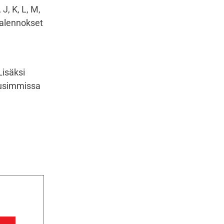
J, K, L, M,
 vaalennokset
Lisäksi
uusimmissa