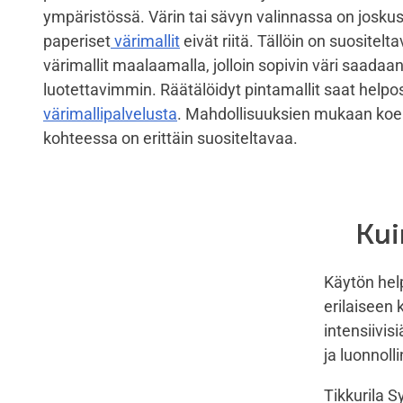
ympäristössä. Värin tai sävyn valinnassa on joskus 
paperiset
värimallit
eivät riitä. Tällöin on suositelt
värimallit maalaamalla, jolloin sopivin väri saadaa
luotettavimmin. Räätälöidyt pintamallit saat helpos
värimallipalvelusta
. Mahdollisuuksien mukaan ko
kohteessa on erittäin suositeltavaa.
Kui
Käytön hel
erilaiseen 
intensiivi
ja luonnoll
Tikkurila 