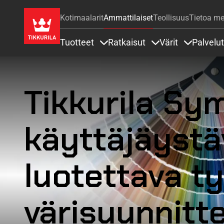
Kotimaalarit
Ammattilaiset
Teollisuus
Tietoa me
Tuotteet
Ratkaisut
Värit
Palvelut
Sisällöt Tuotteet alla
Sisällöt Ratkaisut a
Sisällöt Vä
Tikkurila S
käyttäjäystäv
luotettava t
värisuunnitt