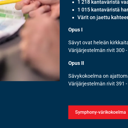
1 218 kantaväristä va
1 015 kantaväristä ha
Värit on jaettu kahte
Opus I
Sävyt ovat heleän kirkkaita,
Värijärjestelmän rivit 300 
Opus II
Sävykokoelma on ajattoma
Värijärjestelmän rivit 391 
Symphony-värikokoelma