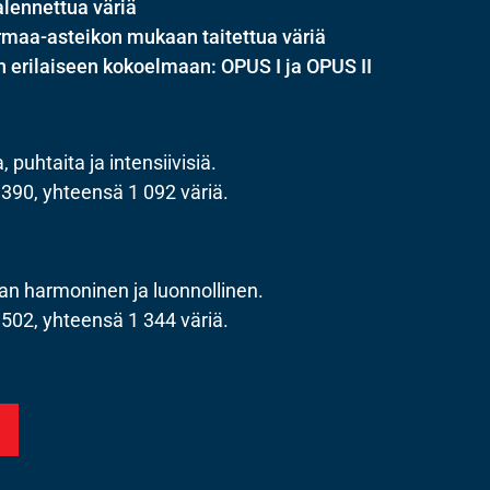
alennettua väriä
rmaa-asteikon mukaan taitettua väriä
en erilaiseen kokoelmaan: OPUS I ja OPUS II
 puhtaita ja intensiivisiä.
- 390, yhteensä 1 092 väriä.
n harmoninen ja luonnollinen.
- 502, yhteensä 1 344 väriä.