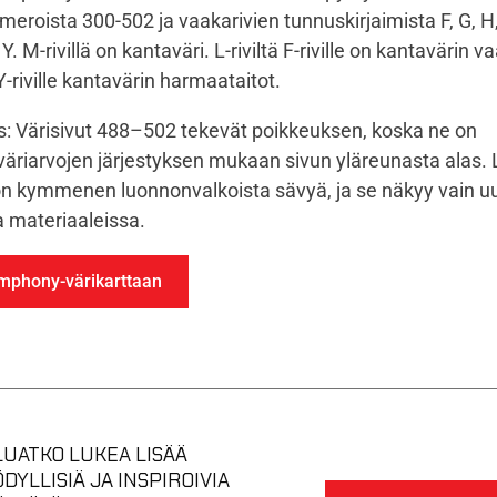
meroista 300-502 ja vaakarivien tunnuskirjaimista F, G, H, 
a Y. M-rivillä on kantaväri. L-riviltä F-riville on kantavärin
 Y-riville kantavärin harmaataitot.
 Värisivut 488–502 tekevät poikkeuksen, koska ne on
 väriarvojen järjestyksen mukaan sivun yläreunasta alas. 
3 on kymmenen luonnonvalkoista sävyä, ja se näkyy vain 
a materiaaleissa.
ymphony-värikarttaan
UATKO LUKEA LISÄÄ
DYLLISIÄ JA INSPIROIVIA