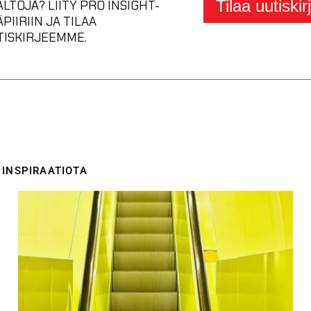
Tilaa uutiskir
ÄLTÖJÄ? LIITY PRO INSIGHT-
ÄPIIRIIN JA TILAA
TISKIRJEEMME.
A INSPIRAATIOTA