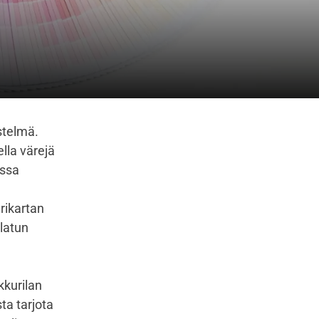
stelmä.
lla värejä
ussa
rikartan
latun
kkurilan
ta tarjota