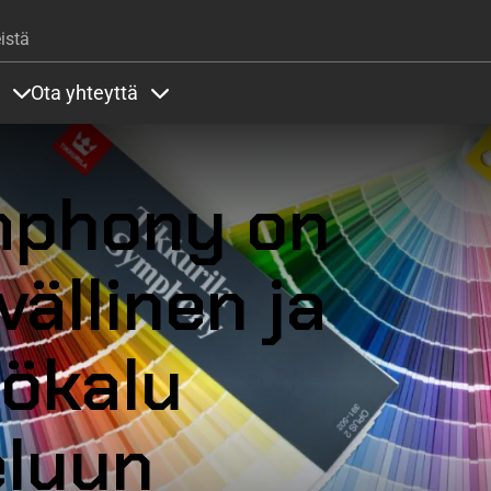
Hyppää pääsisältöön
istä
Ota yhteyttä
lla
rit alla
Sisällöt Palvelut alla
Sisällöt Ota yhteyttä alla
ymphony on
ällinen ja
yökalu
eluun