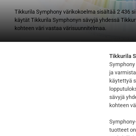
Tikkurila Symphony värikokoelma sisältää 2 436 s
käytät Tikkurila Symphonyn sävyjä yhdessä Tikkuri
kohteen väri vastaa värisuunnitelmaa.
Tikkurila
Symphony ta
ja varmista
käytettyä s
lopputulok
sävyjä yhde
kohteen vär
Symphony-vä
tuotteet on