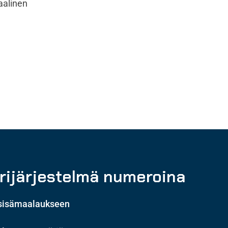
aalinen
ijärjestelmä numeroina
 sisämaalaukseen