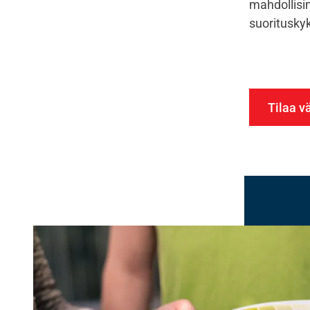
mahdollisi
suorituskyk
Tilaa v