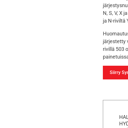
järjestysnu
N, S, V, X j
ja N-riviltä
Huomautus:
järjestetty
rivillä 50
painetuiss
Siirry S
HAL
HYÖ