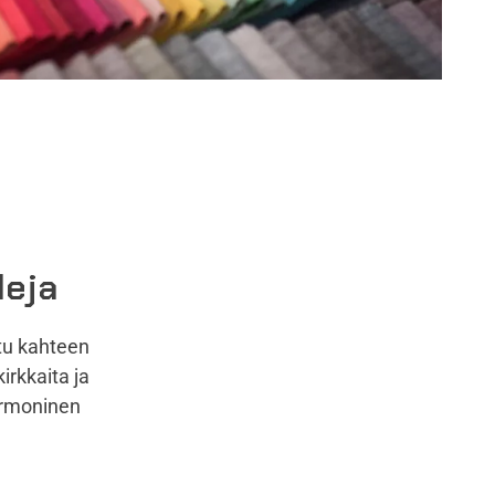
leja
tu kahteen
irkkaita ja
armoninen