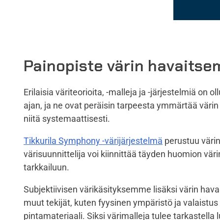
Painopiste värin havaitse
Erilaisia väriteorioita, -malleja ja -järjestelmiä on 
ajan, ja ne ovat peräisin tarpeesta ymmärtää värin 
niitä systemaattisesti.
Tikkurila Symphony -värijärjestelmä
perustuu väri
värisuunnittelija voi kiinnittää täyden huomion vär
tarkkailuun.
Subjektiivisen värikäsityksemme lisäksi värin hav
muut tekijät, kuten fyysinen ympäristö ja valaist
pintamateriaali. Siksi värimalleja tulee tarkastella