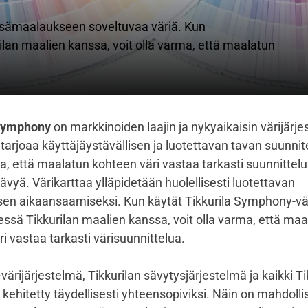
isämaalaukseen soveltuvaa väriä. Kun
lan maalien kanssa, voit olla varma, että maalatun
 Symphony
on markkinoiden laajin ja nykyaikaisin värijärje
rjoaa käyttäjäystävällisen ja luotettavan tavan suunnite
a, että maalatun kohteen väri vastaa tarkasti suunnittel
ävyä. Värikarttaa ylläpidetään huolellisesti luotettavan
sen aikaansaamiseksi. Kun käytät Tikkurila Symphony-vä
ssä Tikkurilan maalien kanssa, voit olla varma, että maa
i vastaa tarkasti värisuunnittelua.
rijärjestelmä, Tikkurilan sävytysjärjestelmä ja kaikki Ti
 kehitetty täydellisesti yhteensopiviksi. Näin on mahdollis