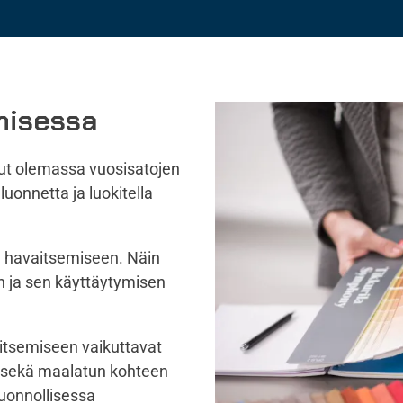
misessa
ollut olemassa vuosisatojen
luonnetta ja luokitella
n havaitsemiseen. Näin
in ja sen käyttäytymisen
aitsemiseen vaikuttavat
us sekä maalatun kohteen
 luonnollisessa