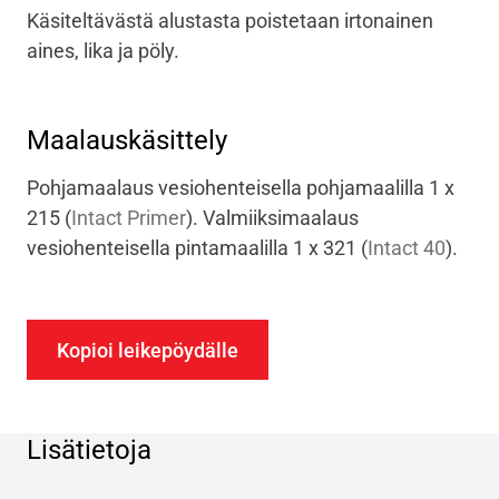
Käsiteltävästä alustasta poistetaan irtonainen
aines, lika ja pöly.
Maalauskäsittely
Pohjamaalaus vesiohenteisella pohjamaalilla 1 x
215
(
Intact Primer
)
. Valmiiksimaalaus
vesiohenteisella pintamaalilla 1 x 321
(
Intact 40
)
.
Kopioi leikepöydälle
Lisätietoja