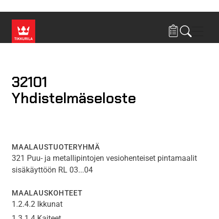
Hyppää pääsisältöön
Navig
32101
Yhdistelmäseloste
MAALAUSTUOTERYHMÄ
321 Puu- ja metallipintojen vesiohenteiset pintamaalit
sisäkäyttöön RL 03...04
MAALAUSKOHTEET
1.2.4.2 Ikkunat
1.3.1.4 Kaiteet