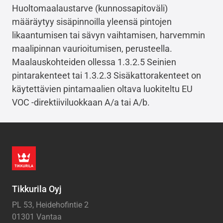
Huoltomaalaustarve (kunnossapitoväli)
määräytyy sisäpinnoilla yleensä pintojen
likaantumisen tai sävyn vaihtamisen, harvemmin
maalipinnan vaurioitumisen, perusteella.
Maalauskohteiden ollessa 1.3.2.5 Seinien
pintarakenteet tai 1.3.2.3 Sisäkattorakenteet on
käytettävien pintamaalien oltava luokiteltu EU
VOC -direktiiviluokkaan A/a tai A/b.
Tikkurila Oyj
PL 53, Heidehofintie 2
01301 Vantaa