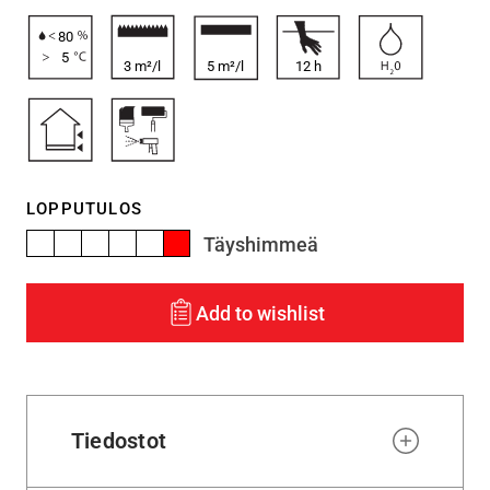
80
5
3 m²/l
5 m²/l
12
h
LOPPUTULOS
Täyshimmeä
Add to wishlist
Tiedostot