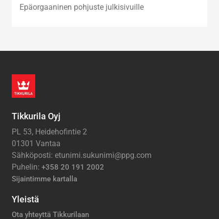
Epäorgaaninen pohjuste julkisivuille
Tikkurila Oyj
PL 53, Heidehofintie 2
01301 Vantaa
Sähköposti: etunimi.sukunimi@ppg.com
Puhelin:
+358 20 191 2002
Sijaintimme kartalla
Yleistä
Ota yhteyttä Tikkurilaan