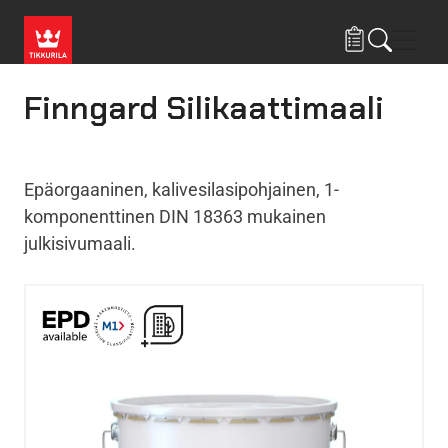
Hyppää pääsisältöön
Navig
Finngard Silikaattimaali
Epäorgaaninen, kalivesilasipohjainen, 1-
komponenttinen DIN 18363 mukainen
julkisivumaali.