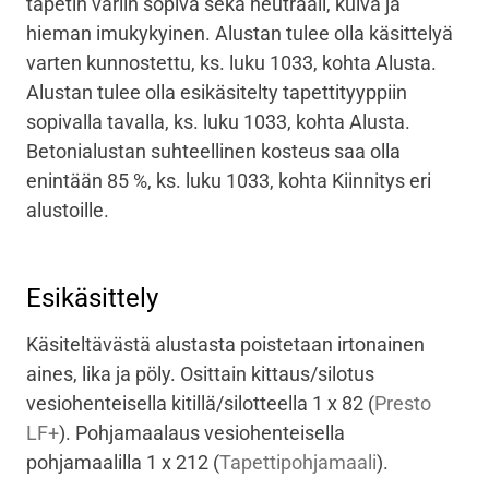
tapetin väriin sopiva sekä neutraali, kuiva ja
hieman imukykyinen. Alustan tulee olla käsittelyä
varten kunnostettu, ks. luku 1033, kohta Alusta.
Alustan tulee olla esikäsitelty tapettityyppiin
sopivalla tavalla, ks. luku 1033, kohta Alusta.
Betonialustan suhteellinen kosteus saa olla
enintään 85 %, ks. luku 1033, kohta Kiinnitys eri
alustoille.
Esikäsittely
Käsiteltävästä alustasta poistetaan irtonainen
aines, lika ja pöly. Osittain kittaus/silotus
vesiohenteisella kitillä/silotteella 1 x 82
(
Presto
LF+
)
. Pohjamaalaus vesiohenteisella
pohjamaalilla 1 x 212
(
Tapettipohjamaali
)
.