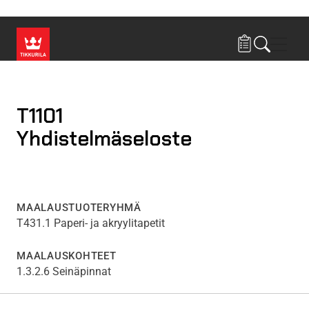
Hyppää pääsisältöön
Navig
T1101
Yhdistelmäseloste
MAALAUSTUOTERYHMÄ
T431.1 Paperi- ja akryylitapetit
MAALAUSKOHTEET
1.3.2.6 Seinäpinnat