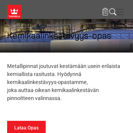
Hyppää pääsisältöön
Navig
Kemikaalinkestävyys-opas
Metallipinnat joutuvat kestämään usein erilaista
kemiallista rasitusta. Hyödynnä
kemikaalinkestävyys-opastamme,
joka auttaa oikean kemikaalinkestävän
pinnoitteen valinnassa.
Lataa Opas