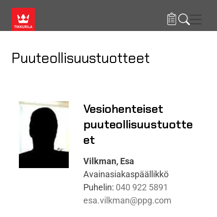
Hyppää pääsisältöön
Navig
Puuteollisuustuotteet
Vesiohenteiset
puuteollisuustuotte
et
Vilkman, Esa
Avainasiakaspäällikkö
Puhelin:
040 922 5891
esa.vilkman@ppg.com