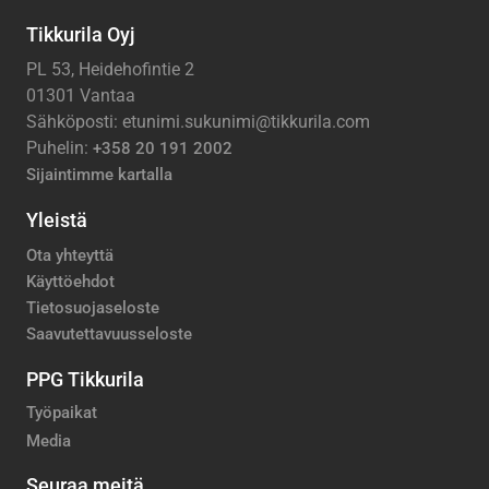
Tikkurila Oyj
PL 53, Heidehofintie 2
01301 Vantaa
Sähköposti: etunimi.sukunimi@tikkurila.com
Puhelin:
+358 20 191 2002
Sijaintimme kartalla
Yleistä
Ota yhteyttä
Käyttöehdot
Tietosuojaseloste
Saavutettavuusseloste
PPG Tikkurila
Työpaikat
Media
Seuraa meitä