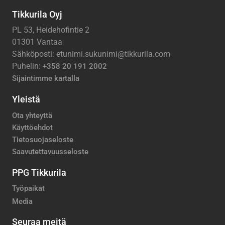
Tikkurila Oyj
PL 53, Heidehofintie 2
01301 Vantaa
Sähköposti: etunimi.sukunimi@tikkurila.com
Puhelin:
+358 20 191 2002
Sijaintimme kartalla
Yleistä
Ota yhteyttä
Käyttöehdot
Tietosuojaseloste
Saavutettavuusseloste
PPG Tikkurila
Työpaikat
Media
Seuraa meitä