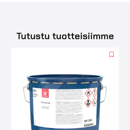
Tutustu tuotteisiimme
Add
to
wishlist