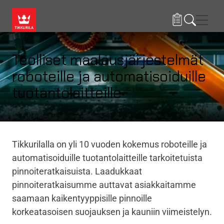
Hyppää pääsisältöön
Navig
Teolliset maalausjärjestelmät
roboteille ja automatisoiduille
tuotantolaitteille
Tikkurilalla on yli 10 vuoden kokemus roboteille ja
automatisoiduille tuotantolaitteille tarkoitetuista
pinnoiteratkaisuista. Laadukkaat
pinnoiteratkaisumme auttavat asiakkaitamme
saamaan kaikentyyppisille pinnoille
korkeatasoisen suojauksen ja kauniin viimeistelyn.