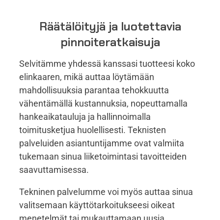
Räätälöityjä ja luotettavia
pinnoiteratkaisuja
Selvitämme yhdessä kanssasi tuotteesi koko
elinkaaren, mikä auttaa löytämään
mahdollisuuksia parantaa tehokkuutta
vähentämällä kustannuksia, nopeuttamalla
hankeaikatauluja ja hallinnoimalla
toimitusketjua huolellisesti. Teknisten
palveluiden asiantuntijamme ovat valmiita
tukemaan sinua liiketoimintasi tavoitteiden
saavuttamisessa.
Tekninen palvelumme voi myös auttaa sinua
valitsemaan käyttötarkoitukseesi oikeat
menetelmät tai mukauttamaan uusia