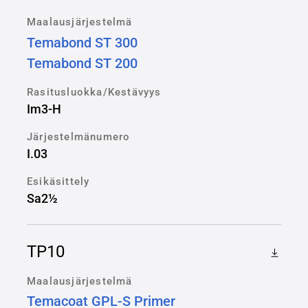
Maalausjärjestelmä
Temabond ST 300
Temabond ST 200
Rasitusluokka/Kestävyys
Im3-H
Järjestelmänumero
I.03
Esikäsittely
Sa2½
TP10
Maalausjärjestelmä
Temacoat GPL-S Primer