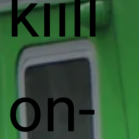
kiill
on-