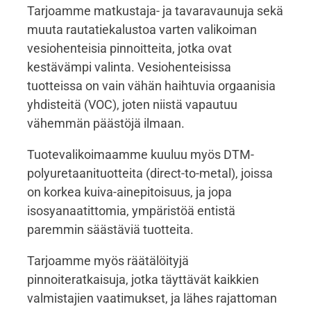
Tarjoamme matkustaja- ja tavaravaunuja sekä
muuta rautatiekalustoa varten valikoiman
vesiohenteisia pinnoitteita, jotka ovat
kestävämpi valinta. Vesiohenteisissa
tuotteissa on vain vähän haihtuvia orgaanisia
yhdisteitä (VOC), joten niistä vapautuu
vähemmän päästöjä ilmaan.
Tuotevalikoimaamme kuuluu myös DTM-
polyuretaanituotteita (direct-to-metal), joissa
on korkea kuiva-ainepitoisuus, ja jopa
isosyanaatittomia, ympäristöä entistä
paremmin säästäviä tuotteita.
Tarjoamme myös räätälöityjä
pinnoiteratkaisuja, jotka täyttävät kaikkien
valmistajien vaatimukset, ja lähes rajattoman