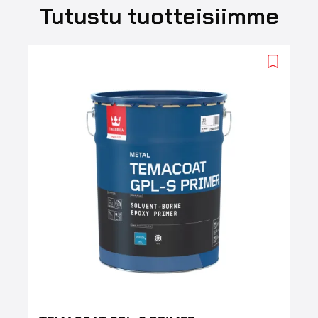
Tutustu tuotteisiimme
Add
to
wishlist