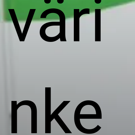
väri
nke