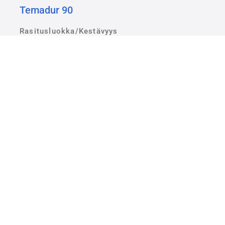
Temadur 90
Rasitusluokka/Kestävyys
C5-H
Järjestelmänumero
G5.04
Esikäsittely
SaS
TE50
Maalausjärjestelmä
Temacoat RM 40
Rasitusluokka/Kestävyys
C4-H