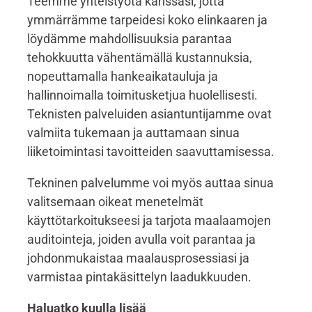
Teemme yhteistyötä kanssasi, jotta
ymmärrämme tarpeidesi koko elinkaaren ja
löydämme mahdollisuuksia parantaa
tehokkuutta vähentämällä kustannuksia,
nopeuttamalla hankeaikatauluja ja
hallinnoimalla toimitusketjua huolellisesti.
Teknisten palveluiden asiantuntijamme ovat
valmiita tukemaan ja auttamaan sinua
liiketoimintasi tavoitteiden saavuttamisessa.
Tekninen palvelumme voi myös auttaa sinua
valitsemaan oikeat menetelmät
käyttötarkoitukseesi ja tarjota maalaamojen
auditointeja, joiden avulla voit parantaa ja
johdonmukaistaa maalausprosessiasi ja
varmistaa pintakäsittelyn laadukkuuden.
Haluatko kuulla lisää