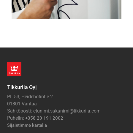
Tikkurila Oyj
PL 53, Heidehofintie 2
01301 Vantaa
Sähköposti: etunimi.sukunimi@tikkurila.com
Puhelin:
+358 20 191 2002
Sijaintimme kartalla