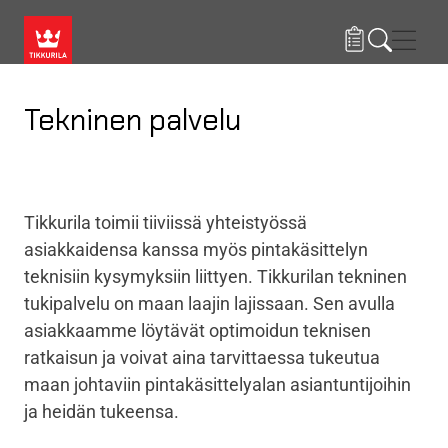
Hyppää pääsisältöön
Navig
Tekninen palvelu
Tikkurila toimii tiiviissä yhteistyössä
asiakkaidensa kanssa myös pintakäsittelyn
teknisiin kysymyksiin liittyen. Tikkurilan tekninen
tukipalvelu on maan laajin lajissaan. Sen avulla
asiakkaamme löytävät optimoidun teknisen
ratkaisun ja voivat aina tarvittaessa tukeutua
maan johtaviin pintakäsittelyalan asiantuntijoihin
ja heidän tukeensa.