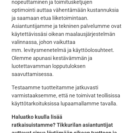
nopeuttaminen ja toimitusketjujen
optimointi auttaa vähentämään kustannuksia
ja saamaan etua liiketoimintaan.
Asiantuntijamme ja tekninen palvelumme ovat
käytettävissäsi oikean maalausjärjestelmän
valinnassa, johon vaikuttaa
mm. levitysmenetelmä ja käyttöolosuhteet.
Olemme apunasi kestävämmän ja
luotettavamman lopputuloksen
saavuttamisessa.
Testaamme tuotteitamme jatkuvasti
varmistaaksemme, että ne toimivat teollisissa
käyttötarkoituksissa lupaamallamme tavalla.
Haluatko kuulla lisää
ratkaisuistamme? Tikkurilan asiantuntijat
auttavat sinua löytämään oikean tuotteen ja