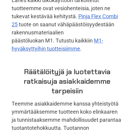
Lähes kaikki ulkokäyttöön tarkoitetut
tuotteemme ovat vesiohenteisia, joten ne
tukevat kestävää kehitystä.
Pinja Flex Combi
25
tuote on saanut vähäpäästöisyydestään
rakennusmateriaalien
päästöluokan M1. Tutustu kaikkiin
M1-
hyväksyttyihin tuotteisiimme
.
Räätälöityjä ja luotettavia
ratkaisuja asiakkaidemme
tarpeisiin
Teemme asiakkaidemme kanssa yhteistyötä
ymmärtääksemme tuotteen koko elinkaaren
ja tunnistaaksemme mahdollisuudet parantaa
tuotantotehokkuutta. Tuotannon