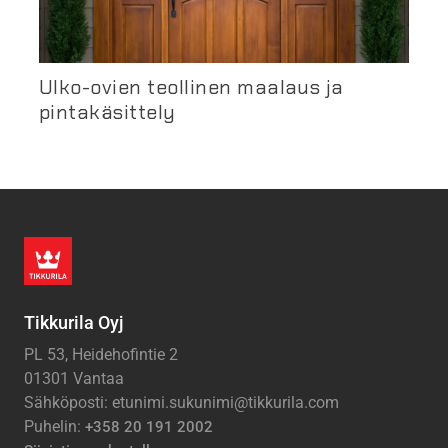
Ulko-ovien teollinen maalaus ja
pintakäsittely
Tikkurila Oyj
PL 53, Heidehofintie 2
01301 Vantaa
Sähköposti: etunimi.sukunimi@tikkurila.com
Puhelin:
+358 20 191 2002