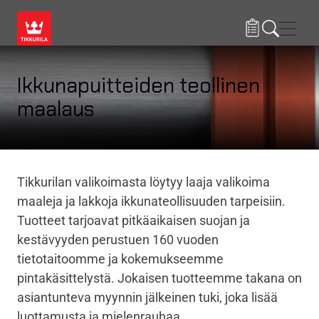
Hyppää pääsisältöön
Navig
Ikkunapuitteiden teollinen
maalaus
Tikkurilan valikoimasta löytyy laaja valikoima
maaleja ja lakkoja ikkunateollisuuden tarpeisiin.
Tuotteet tarjoavat pitkäaikaisen suojan ja
kestävyyden perustuen 160 vuoden
tietotaitoomme ja kokemukseemme
pintakäsittelystä. Jokaisen tuotteemme takana on
asiantunteva myynnin jälkeinen tuki, joka lisää
luottamusta ja mielenrauhaa.