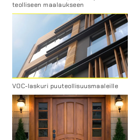
teolliseen maalaukseen
VOC-laskuri puuteollisuusmaaleille