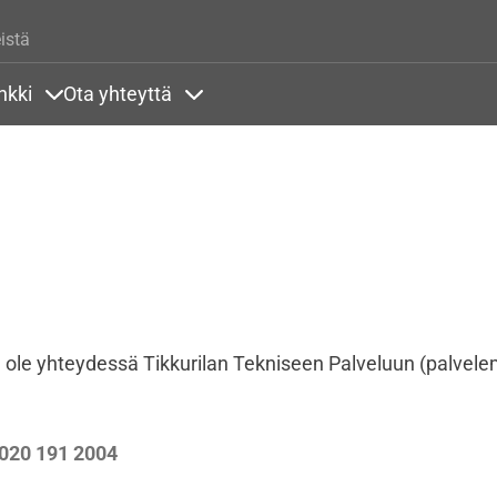
Hyppää pääsisältöön
istä
nkki
Ota yhteyttä
lla
rit alla
Sisällöt Tietopankki alla
Sisällöt Ota yhteyttä alla
, ole yhteydessä Tikkurilan Tekniseen Palveluun (palvel
020 191 2004