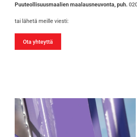
Puuteollisuusmaalien maalausneuvonta, puh.
020
tai lähetä meille viesti:
Ota yhteyttä