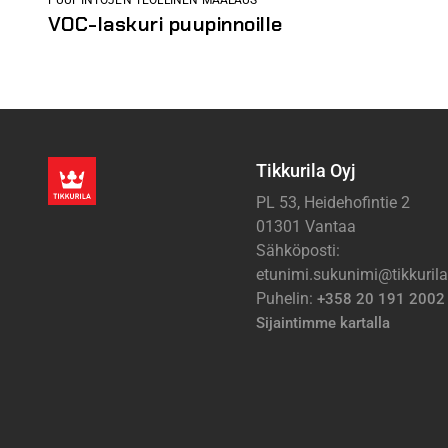
VOC-laskuri puupinnoille
Tikkurila Oyj
PL 53, Heidehofintie 2
01301 Vantaa
Sähköposti:
etunimi.sukunimi@tikkuril
Puhelin:
+358 20 191 2002
Sijaintimme kartalla