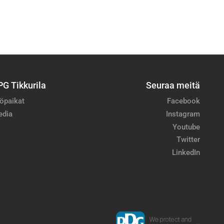
PG Tikkurila
Seuraa meitä
öpaikat
Facebook
edia
Instagram
Youtube
Twitter
LinkedIn