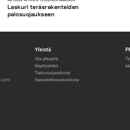
Laskuri teräsrakenteiden
palosuojaukseen
Yleistä
P
Ty
Ota yhteyttä
Käyttöehdot
M
Tietosuojaseloste
a.com
Saavutettavuusseloste