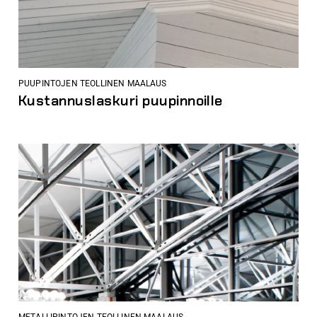
PUUPINTOJEN TEOLLINEN MAALAUS
Kustannuslaskuri puupinnoille
METALLIPINTOJEN TEOLLINEN MAALAUS