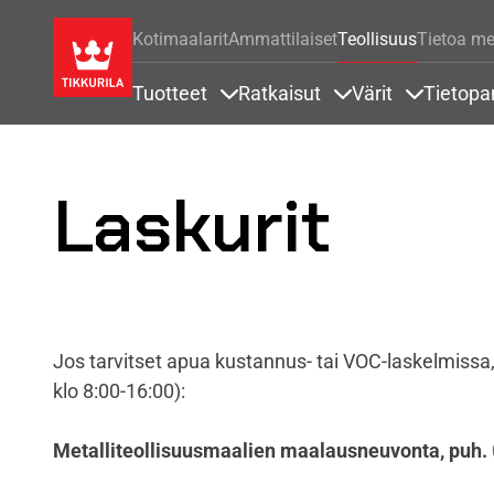
Kotimaalarit
Ammattilaiset
Teollisuus
Tietoa me
Tuotteet
Ratkaisut
Värit
Tietopa
Sisällöt Tuotteet alla
Sisällöt Ratkaisut a
Sisällöt Vä
Laskurit
Jos tarvitset apua kustannus- tai VOC-laskelmissa
klo 8:00-16:00):
Metalliteollisuusmaalien maalausneuvonta, puh.