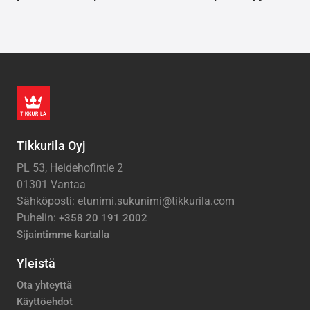
Tikkurila Oyj
PL 53, Heidehofintie 2
01301 Vantaa
Sähköposti: etunimi.sukunimi@tikkurila.com
Puhelin:
+358 20 191 2002
Sijaintimme kartalla
Yleistä
Ota yhteyttä
Käyttöehdot