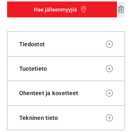
Hae jälleenmyyjiä
Add
to
wishl
Tiedostot
Tuotetieto
Ohenteet ja kovetteet
Tekninen tieto