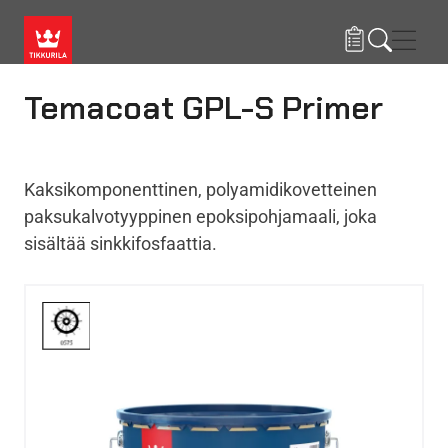
Hyppää pääsisältöön
Navig
Temacoat GPL-S Primer
Kaksikomponenttinen, polyamidikovetteinen
paksukalvotyyppinen epoksipohjamaali, joka
sisältää sinkkifosfaattia.