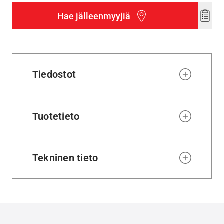
Hae jälleenmyyjiä
Add
to
wishl
Tiedostot
Tuotetieto
Tekninen tieto