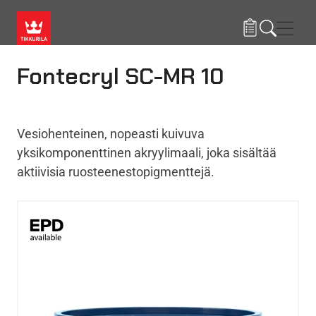
Hyppää pääsisältöön
Navig
Fontecryl SC-MR 10
Vesiohenteinen, nopeasti kuivuva
yksikomponenttinen akryylimaali, joka sisältää
aktiivisia ruosteenestopigmenttejä.