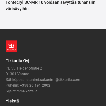
Fontecryl SC-MR 10 voidaan sävyttää tuhansiin
värisävyihin.
Tikkurila Oyj
PL 53, Heidehofintie 2
01301 Vantaa
Sähköposti: etunimi.sukunimi@tikkurila.com
Puhelin:
+358 20 191 2002
Sijaintimme kartalla
Yleistä