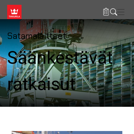
Hyppää pääsisältöön
Navig
Satamalaitteet
Säänkestävät
ratkaisut