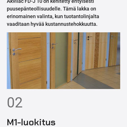
Akvilac FD-J 10 on kehitetty erityisesti
puusepänteollisuudelle. Tämä lakka on
erinomainen valinta, kun tuotantolinjalta
vaaditaan hyvää kustannustehokkuutta.
02
M1-luokitus