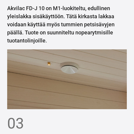
Akvilac FD-J 10 on M1-luokiteltu, edullinen
yleislakka sisäkäyttöön. Tätä kirkasta lakkaa
voidaan käyttää myös tummien petsisävyjen
päällä. Tuote on suunniteltu nopearytmisille
tuotantolinjoille.
03