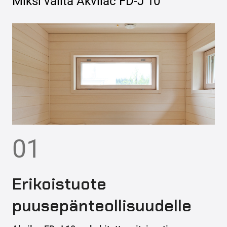
Miksi valita
Akvilac FD-J 10
01
Erikoistuote
puusepänteollisuudelle