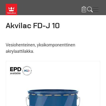
Hyppää pääsisältöön
Navig
Akvilac FD-J 10
Vesiohenteinen, yksikomponenttinen
akrylaattilakka.