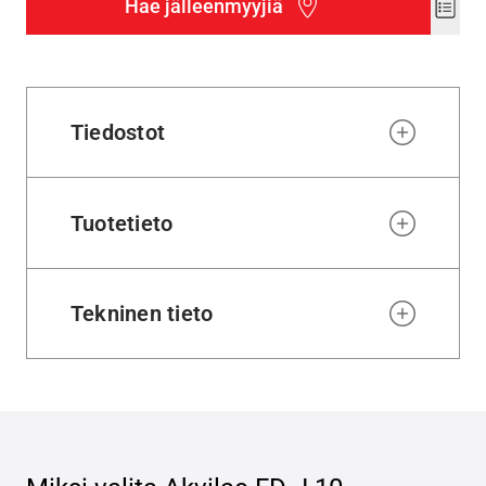
Hae jälleenmyyjiä
Add
to
wishl
Tiedostot
Tuotetieto
Tekninen tieto