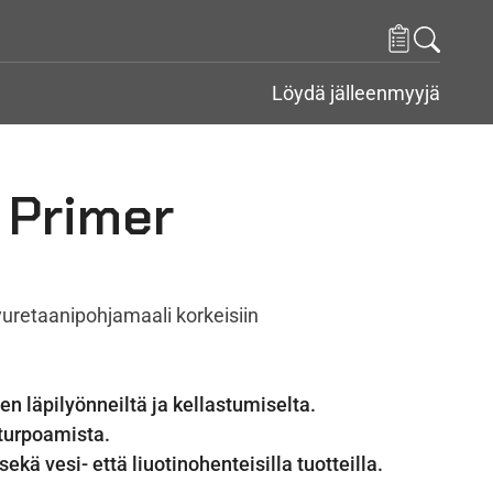
Löydä jälleenmyyjä
 Primer
uretaanipohjamaali korkeisiin
n läpilyönneiltä ja kellastumiselta.
turpoamista.
kä vesi- että liuotinohenteisilla tuotteilla.