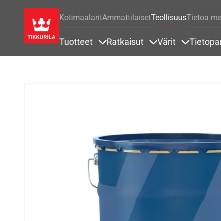
Kotimaalarit
Ammattilaiset
Teollisuus
Tietoa me
Tuotteet
Ratkaisut
Värit
Tietopa
Sisällöt Tuotteet alla
Sisällöt Ratkaisut a
Sisällöt Vä