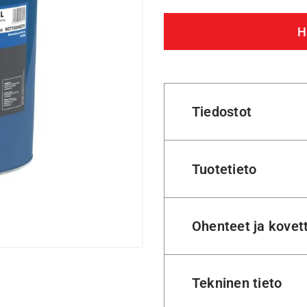
H
Tiedostot
Tuotetieto
Ohenteet ja kovet
Tekninen tieto