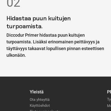
02
Hidastaa puun kuitujen
turpoamista.
Diccodur Primer hidastaa puun kuitujen
turpoamista. Lisäksi erinomainen peittävyys ja
täyttävyys takaavat lopullisen pinnan esteettisen
ulkonäön.
Yleistä
P
Ty
Ota yhteyttä
Käyttöehdot
M