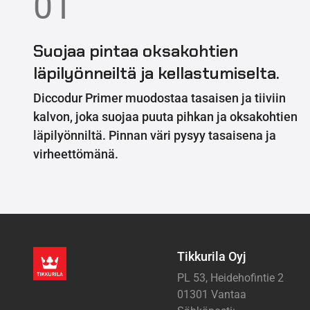
01
Suojaa pintaa oksakohtien
läpilyönneiltä ja kellastumiselta.
Diccodur Primer muodostaa tasaisen ja tiiviin
kalvon, joka suojaa puuta pihkan ja oksakohtien
läpilyönniltä. Pinnan väri pysyy tasaisena ja
virheettömänä.
Tikkurila Oyj
PL 53, Heidehofintie 2
01301 Vantaa