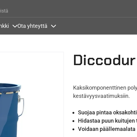
Hyppää pääsisältöön
istä
nkki
Ota yhteyttä
lla
rit alla
Sisällöt Tietopankki alla
Sisällöt Ota yhteyttä alla
Diccodur
Kaksikomponenttinen poly
kestävyysvaatimuksiin.
Suojaa pintaa oksakohtie
Hidastaa puun kuitujen 
Voidaan päällemaalata se