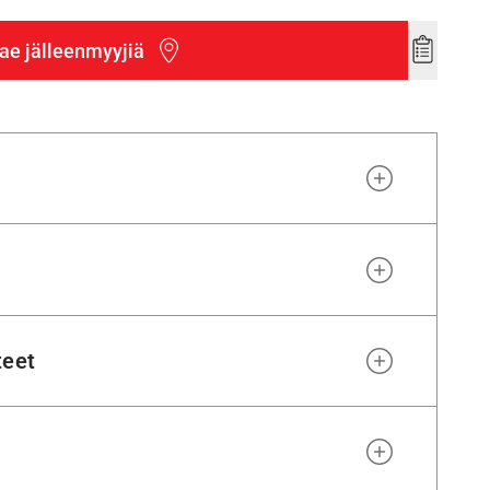
ae jälleenmyyjiä
Add
to
wishlist
teet