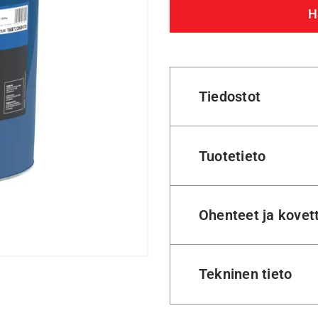
H
Tiedostot
Tuotetieto
Ohenteet ja kovet
Tekninen tieto