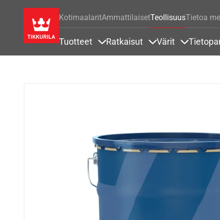
Kotimaalarit
Ammattilaiset
Teollisuus
Tietoa me
Tuotteet
Ratkaisut
Värit
Tietopa
Sisällöt Tuotteet alla
Sisällöt Ratkaisut a
Sisällöt Vä