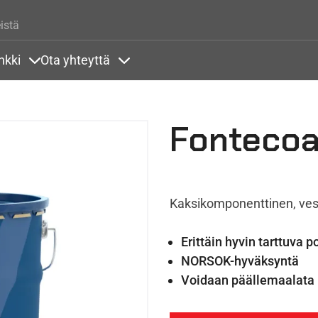
Hyppää pääsisältöön
istä
nkki
Ota yhteyttä
lla
rit alla
Sisällöt Tietopankki alla
Sisällöt Ota yhteyttä alla
Fontecoa
Kaksikomponenttinen, ves
Erittäin hyvin tarttuva 
NORSOK-hyväksyntä
Voidaan päällemaalata m