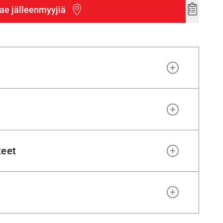
ae jälleenmyyjiä
Add
to
wishlist
teet