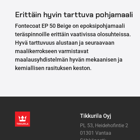
Erittäin hyvin tarttuva pohjamaali
Fontecoat EP 50 Beige on epoksipohjamaali
teräspinnoille erittäin vaativissa olosuhteissa.
Hyvä tarttuvuus alustaan ja seuraavaan
maalikerrokseen varmistavat
maalausyhdistelmän hyvän mekaanisen ja
kemiallisen rasituksen keston.
Tikkurila Oyj
PL 53, Heidehofintie 2
01301 Vantaa