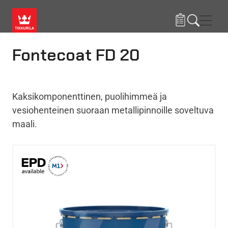
Hyppää pääsisältöön
Navig
Fontecoat FD 20
Kaksikomponenttinen, puolihimmeä ja
vesiohenteinen suoraan metallipinnoille soveltuva
maali.