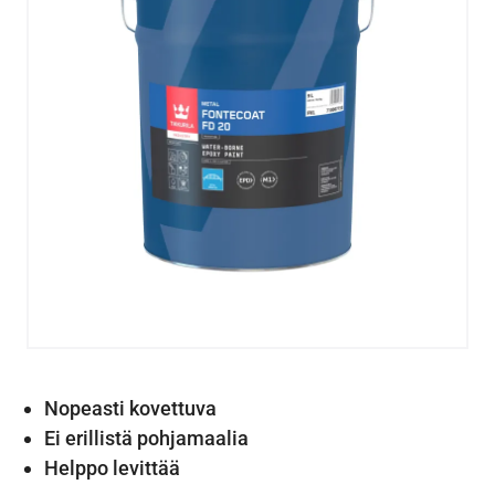
Nopeasti kovettuva
Ei erillistä pohjamaalia
Helppo levittää