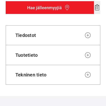
Hae jälleenmyyjiä
Add
to
wishl
Tiedostot
Tuotetieto
Tekninen tieto