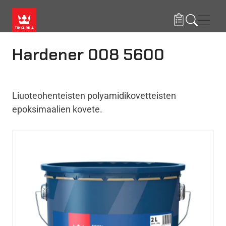
Hyppää pääsisältöön
Navig
Hardener 008 5600
Liuoteohenteisten polyamidikovetteisten
epoksimaalien kovete.