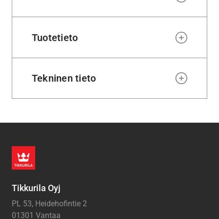
Tuotetieto
Tekninen tieto
Tikkurila Oyj
PL 53, Heidehofintie 2
01301 Vantaa