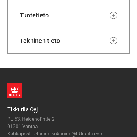
Tuotetieto
Tekninen tieto
Tikkurila Oyj
PL 53, Heidehofintie 2
01301 Vantaa
Sähköposti: etunimi.sukunimi@tikkurila.com