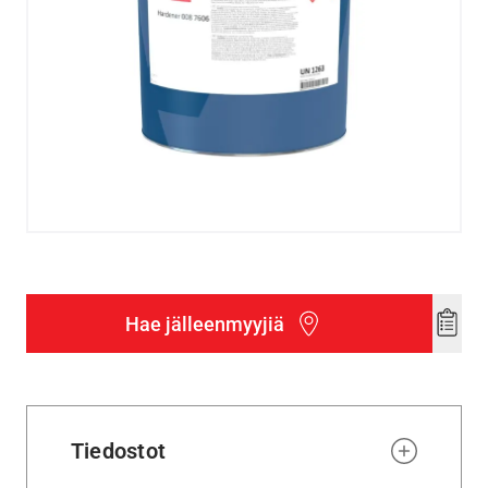
Hae jälleenmyyjiä
Add
to
wishl
Tiedostot