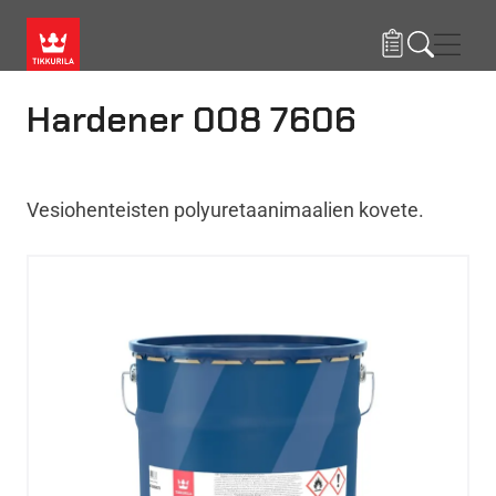
Hyppää pääsisältöön
Navig
Hardener 008 7606
Vesiohenteisten polyuretaanimaalien kovete.