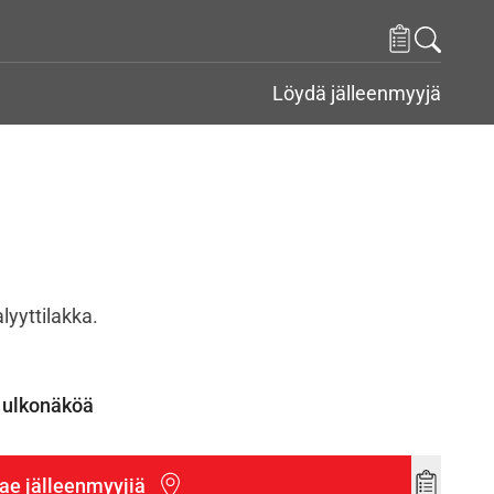
Löydä jälleenmyyjä
yyttilakka.
 ulkonäköä
ae jälleenmyyjiä