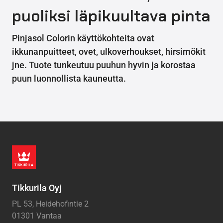
puoliksi läpikuultava pinta
Pinjasol Colorin käyttökohteita ovat
ikkunanpuitteet, ovet, ulkoverhoukset, hirsimökit
jne. Tuote tunkeutuu puuhun hyvin ja korostaa
puun luonnollista kauneutta.
Tikkurila Oyj
PL 53, Heidehofintie 2
01301 Vantaa