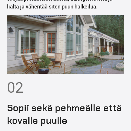
lialta ja vähentää siten puun halkeilua.
02
Sopii sekä pehmeälle että
kovalle puulle