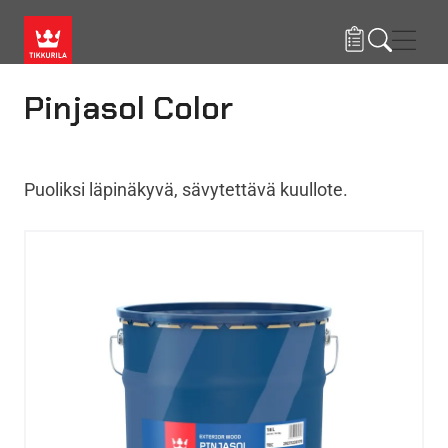
Hyppää pääsisältöön
Navig
Pinjasol Color
Puoliksi läpinäkyvä, sävytettävä kuullote.