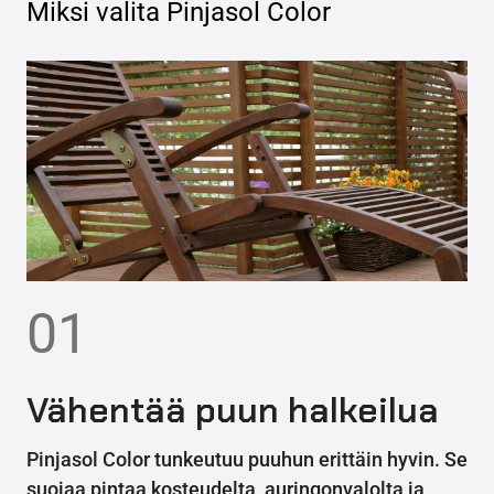
Miksi valita
Pinjasol Color
01
Vähentää puun halkeilua
Pinjasol Color tunkeutuu puuhun erittäin hyvin. Se
suojaa pintaa kosteudelta, auringonvalolta ja