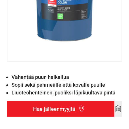
Vähentää puun halkeilua
Sopii sekä pehmeälle että kovalle puulle
Liuoteohenteinen, puoliksi läpikuultava pinta
Hae jälleenmyyjiä
Add
to
wishl