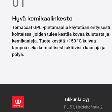
01
Hyvä kemikaalinkesto
Temacoat GPL -pintamaalia käytetään erityisesti
kohteissa, joiden tulee kestää kovaa kulutusta ja
kemikaaleja. Tuote kestää +150 °C kuivaa
lämpöä sekä kemiallisesti aktiivisia kaasuja ja
pölyä.
Tikkurila Oyj
PL 53, Heidehofintie 2