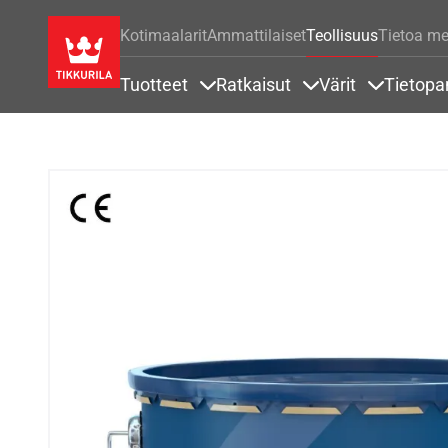
Kotimaalarit
Ammattilaiset
Teollisuus
Tietoa me
Tuotteet
Ratkaisut
Värit
Tietopa
Sisällöt Tuotteet alla
Sisällöt Ratkaisut a
Sisällöt Vä