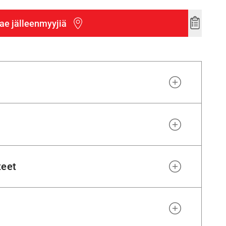
ae jälleenmyyjiä
Add
to
wishlist
teet