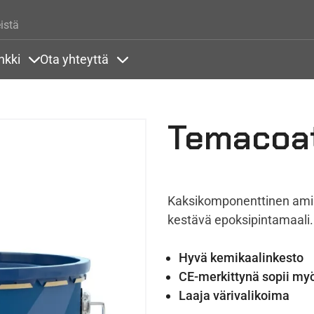
Hyppää pääsisältöön
istä
nkki
Ota yhteyttä
lla
rit alla
Sisällöt Tietopankki alla
Sisällöt Ota yhteyttä alla
Temacoa
Kaksikomponenttinen amiin
kestävä epoksipintamaali.
Hyvä kemikaalinkesto
CE-merkittynä sopii myö
Laaja värivalikoima