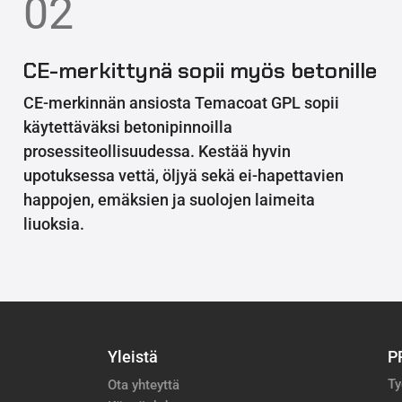
02
CE-merkittynä sopii myös betonille
CE-merkinnän ansiosta Temacoat GPL sopii
käytettäväksi betonipinnoilla
prosessiteollisuudessa. Kestää hyvin
upotuksessa vettä, öljyä sekä ei-hapettavien
happojen, emäksien ja suolojen laimeita
liuoksia.
Yleistä
P
Ty
Ota yhteyttä