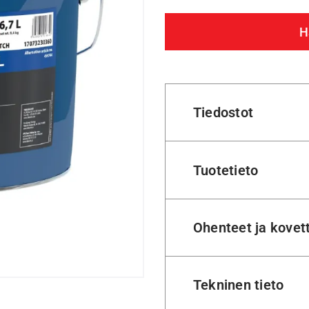
H
Tiedostot
Tuotetieto
Ohenteet ja kovet
Tekninen tieto