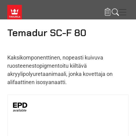
Hyppää pääsisältöön
Navig
Temadur SC-F 80
Kaksikomponenttinen, nopeasti kuivuva
ruosteenestopigmentoitu kiiltävä
akryylipolyuretaanimaali, jonka kovettaja on
alifaattinen isosyanaatti.