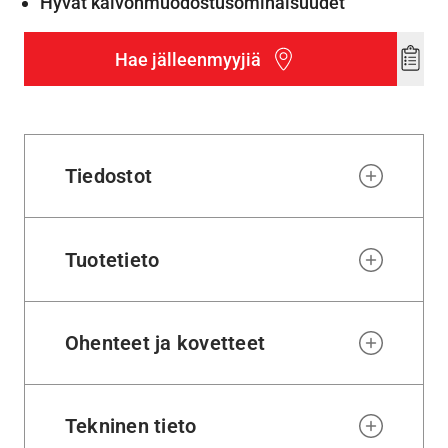
Hyvät kalvonmuodostusominaisuudet
Hae jälleenmyyjiä
Add
to
wishl
Tiedostot
Tuotetieto
Ohenteet ja kovetteet
Tekninen tieto