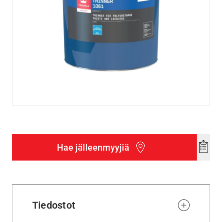
Hae jälleenmyyjiä
Add
to
wishl
Tiedostot