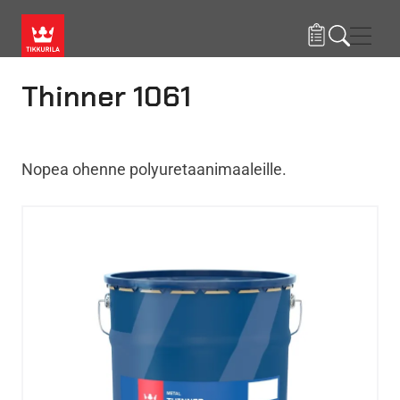
Hyppää pääsisältöön
Navig
Thinner 1061
Nopea ohenne polyuretaanimaaleille.