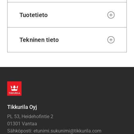
Tuotetieto
Tekninen tieto
Tikkurila Oyj
PL 53, Heidehofintie 2
01301 Vantaa
Sähköposti: etunimi.sukunimi@tikkurila.com