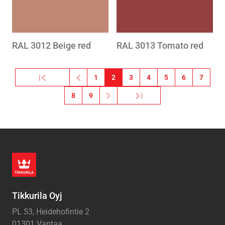
RAL 3012 Beige red
RAL 3013 Tomato red
Sivutus
« Ensimmäinen
‹‹
1
2
3
4
5
6
7
Ensimmäinen sivu
Edellinen sivu
8
9
››
Viimeinen »
Seuraava sivu
Viimeinen sivu
Tikkurila Oyj
PL 53, Heidehofintie 2
01301 Vantaa