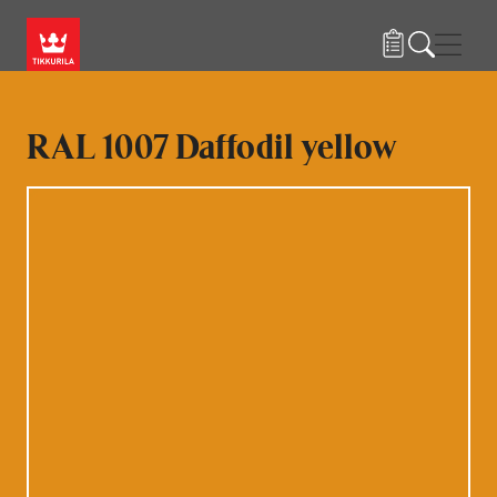
Hyppää pääsisältöön
Navig
RAL 1007 Daffodil yellow