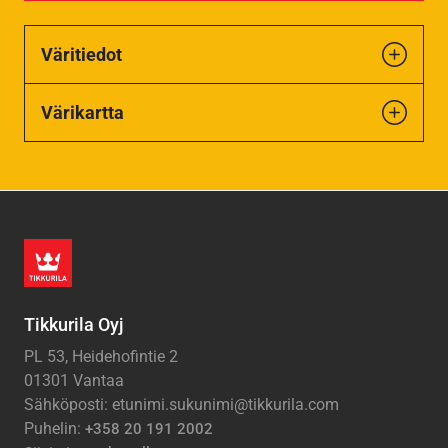
Väritiedot
Värikartta
Tikkurila Oyj
PL 53, Heidehofintie 2
01301 Vantaa
Sähköposti: etunimi.sukunimi@tikkurila.com
Puhelin:
+358 20 191 2002