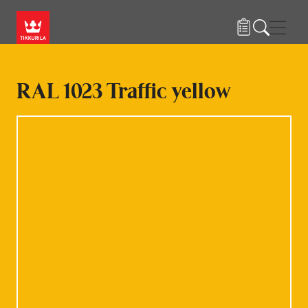
Hyppää pääsisältöön
Navig
RAL 1023 Traffic yellow