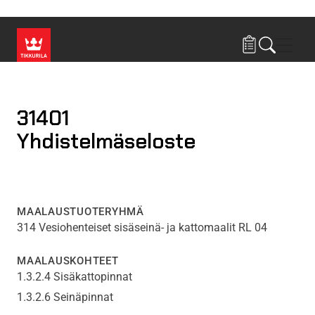
Hyppää pääsisältöön
Navig
31401
Yhdistelmäseloste
MAALAUSTUOTERYHMÄ
314 Vesiohenteiset sisäseinä- ja kattomaalit RL 04
MAALAUSKOHTEET
1.3.2.4 Sisäkattopinnat
1.3.2.6 Seinäpinnat