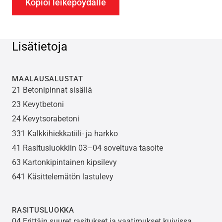
Kopioi leikepöydälle
Lisätietoja
MAALAUSALUSTAT
21 Betonipinnat sisällä
23 Kevytbetoni
24 Kevytsorabetoni
331 Kalkkihiekkatiili- ja harkko
41 Rasitusluokkiin 03–04 soveltuva tasoite
63 Kartonkipintainen kipsilevy
641 Käsittelemätön lastulevy
RASITUSLUOKKA
04 Erittäin suuret rasitukset ja vaatimukset kuivissa