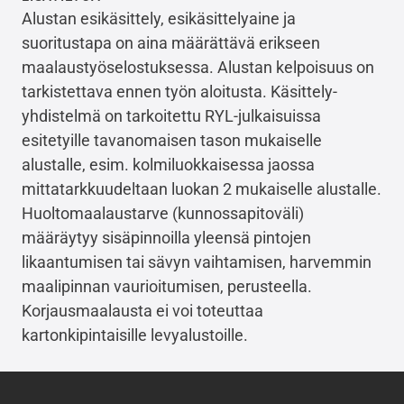
Alustan esikäsittely, esikäsittelyaine ja
suoritustapa on aina määrättävä erikseen
maalaustyöselostuksessa. Alustan kelpoisuus on
tarkistettava ennen työn aloitusta. Käsittely-
yhdistelmä on tarkoitettu RYL-julkaisuissa
esitetyille tavanomaisen tason mukaiselle
alustalle, esim. kolmiluokkaisessa jaossa
mittatarkkuudeltaan luokan 2 mukaiselle alustalle.
Huoltomaalaustarve (kunnossapitoväli)
määräytyy sisäpinnoilla yleensä pintojen
likaantumisen tai sävyn vaihtamisen, harvemmin
maalipinnan vaurioitumisen, perusteella.
Korjausmaalausta ei voi toteuttaa
kartonkipintaisille levyalustoille.