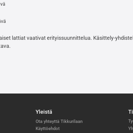
ävä
ävä
aiset lattiat vaativat erityissuunnittelua. Käsittely-yhdi
tava.
Yleistä
T
Ty
Ota yhteyttä Tikkurilaan
Käyttöehdot
Yh