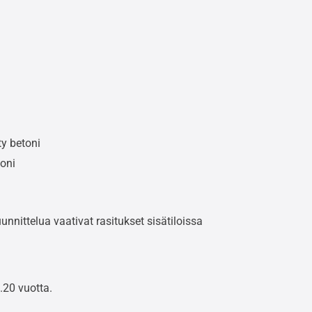
ty betoni
oni
uunnittelua vaativat rasitukset sisätiloissa
..20 vuotta.