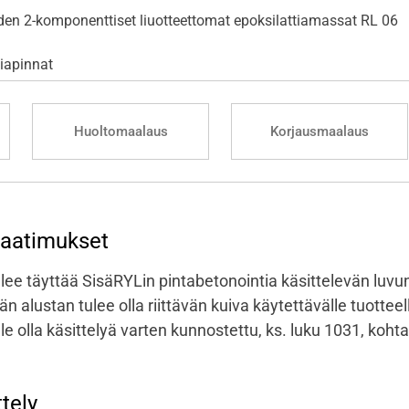
den 2-komponenttiset liuotteettomat epoksilattiamassat RL 06
tiapinnat
Huoltomaalaus
Korjausmaalaus
vaatimukset
lee täyttää SisäRYLin pintabetonointia käsittelevän luvu
än alustan tulee olla riittävän kuiva käytettävälle tuotte
le olla käsittelyä varten kunnostettu, ks. luku 1031, kohta
ttely