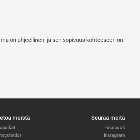
stelmä on ohjeellinen, ja sen sopivuus kohteeseen on
ietoa meistä
Seuraa meitä
öpaikat
Facebook
teystiedot
Instagram