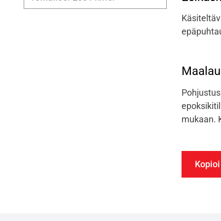
Käsiteltäv
epäpuhta
Maalaus
Pohjustus
epoksikit
mukaan. K
Kopioi