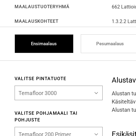
MAALAUSTUOTERYHMÄ
662 Lattioi
MAALAUSKOHTEET
1.3.2.2 Lat
Ensimaalaus
Pesumaalaus
VALITSE PINTATUOTE
Alusta
Alustan tu
Käsiteltäv
Alustan tu
VALITSE POHJAMAALI TAI
POHJUSTE
Esikäsi