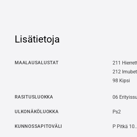
Lisätietoja
MAALAUSALUSTAT
211 Hierret
212 Imubet
98 Kipsi
RASITUSLUOKKA
06 Erityiss
ULKONÄKÖLUOKKA
Ps2
KUNNOSSAPITOVÄLI
P Pitkä 10.