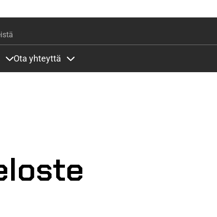
Hyppää pääsisältöön
istä
Ota yhteyttä
lla
rit alla
Sisällöt Palvelut alla
Sisällöt Ota yhteyttä alla
eloste