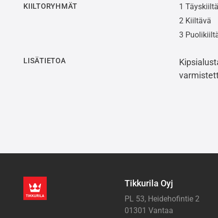
KIILTORYHMÄT
1 Täyskiilt
2 Kiiltävä
3 Puolikiilt
LISÄTIETOA
Kipsialust
varmistet
Tikkurila Oyj
PL 53, Heidehofintie 2
01301 Vantaa