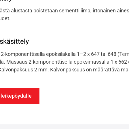
ästä alustasta poistetaan sementtiliima, irtonainen aines,
udet.
käsittely
 2-komponenttisella epoksilakalla 1–2 x 647 tai 648
(
Tem
illä. Massaus 2-komponenttisella epoksimassalla 1 x 662
alvonpaksuus 2 mm. Kalvonpaksuus on määrättävä maa
 leikepöydälle