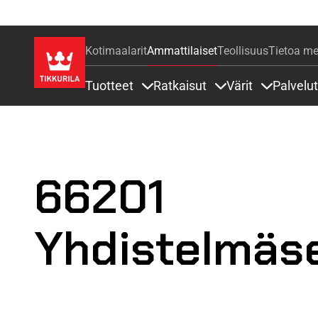
Kotimaalarit
Ammattilaiset
Teollisuus
Tietoa me
Tuotteet
Ratkaisut
Värit
Palvelut
Sisällöt Tuotteet alla
Sisällöt Ratkaisut a
Sisällöt Vä
66201
Yhdistelmäs