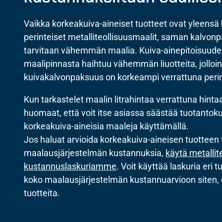
Vaikka korkeakuiva-aineiset tuotteet ovat yleens
perinteiset metalliteollisuusmaalit, saman kalv
tarvitaan vähemmän maalia. Kuiva-ainepitoisuude
maalipinnasta haihtuu vähemmän liuotteita, jolloi
kuivakalvonpaksuus on korkeampi verrattuna perint
Kun tarkastelet maalin litrahintaa verrattuna hint
huomaat, että voit itse asiassa säästää tuotanto
korkeakuiva-aineisia maaleja käyttämällä.
Jos haluat arvioida korkeakuiva-aineisen tuotteen 
maalausjärjestelmän kustannuksia,
käytä metallit
kustannuslaskuriamme
. Voit käyttää laskuria eri t
koko maalausjärjestelmän kustannuarvioon siten, e
tuotteita.