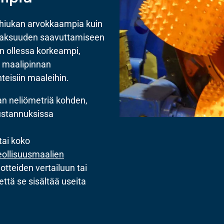
ä hiukan arvokkaampia kuin
onpaksuuden saavuttamiseen
n ollessa korkeampi,
n maalipinnan
eisiin maaleihin.
aan neliömetriä kohden,
kustannuksissa
tai koko
eollisuusmaalien
uotteiden vertailuun tai
ttä se sisältää useita