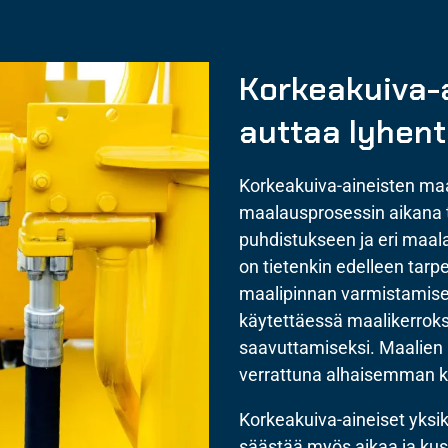
Korkeakuiva-a
auttaa lyhen
Korkeakuiva-aineisten maal
maalausprosessin aikana ta
puhdistukseen ja eri maal
on tietenkin edelleen tarp
maalipinnan varmistamisek
käytettäessä maalikerro
saavuttamiseksi. Maalien r
verrattuna alhaisemman k
Korkeakuiva-aineiset yksik
säästää myös aikaa ja ku