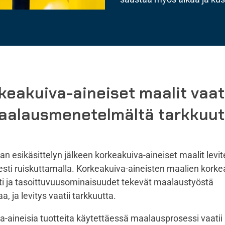
keakuiva-aineiset maalit vaat
aalausmenetelmältä tarkkuut
an esikäsittelyn jälkeen korkeakuiva-aineiset maalit levi
sesti ruiskuttamalla. Korkeakuiva-aineisten maalien kork
tti ja tasoittuvuusominaisuudet tekevät maalaustyöstä
, ja levitys vaatii tarkkuutta.
a-aineisia tuotteita käytettäessä maalausprosessi vaatii