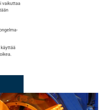
i vaikuttaa
etään
 ongelma-
 käyttää
oikea.