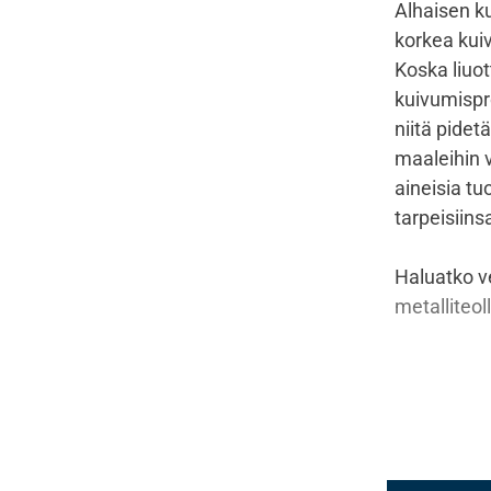
Alhaisen ku
korkea kuiv
Koska liuo
kuivumispr
niitä pide
maaleihin v
aineisia tu
tarpeisiins
Haluatko v
metalliteo