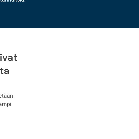
ivat
ta
tetään
eampi