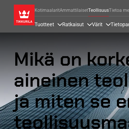
Kotimaalarit
Ammattilaiset
Teollisuus
Tietoa me
Tuotteet
Ratkaisut
Värit
Tietopa
Sisällöt Tuotteet alla
Sisällöt Ratkaisut a
Sisällöt Vä
Mikä on kork
aineinen teol
ja miten se 
teollisuusma