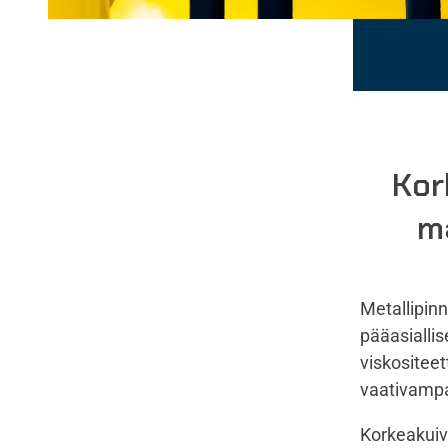
Kor
m
Metallipinn
pääasialli
viskositee
vaativampaa
Korkeakuiv