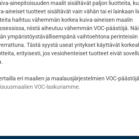
iva-ainepitoisuuden maalit sisältävät paljon liuotteita, k
a-aineiset tuotteet sisältävät vain vähän tai ei lainkaan li
tteita haihtuu vähemmän korkea kuiva-aineisen maalin
osessissa, niistä aiheutuu vähemmän VOC-päästöjä. Näi
tään ympäristöystävällisempänä vaihtoehtona perinteisiin
errattuna. Tästä syystä useat yritykset käyttävät korkea
otteita, erityisesti, jos vesiohenteiset tuotteet eivät sovel
a.
ertailla eri maalien ja maalausjärjestelmien VOC-päästöj
llisuusmaalien VOC-laskuriamme.