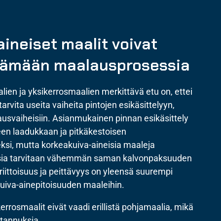
ineiset maalit voivat
tämään maalausprosessia
ien ja yksikerrosmaalien merkittävä etu on, ettei
rvita useita vaiheita pintojen esikäsittelyyn,
ausvaiheisiin. Asianmukainen pinnan esikäsittely
een laadukkaan ja pitkäkestoisen
si, mutta korkeakuiva-aineisia maaleja
ksia tarvitaan vähemmän saman kalvonpaksuuden
iittoisuus ja peittävyys on yleensä suurempi
uiva-ainepitoisuuden maaleihin.
errosmaalit eivät vaadi erillistä pohjamaalia, mikä
stannuksia.