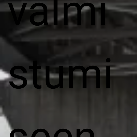
valmi
stumi