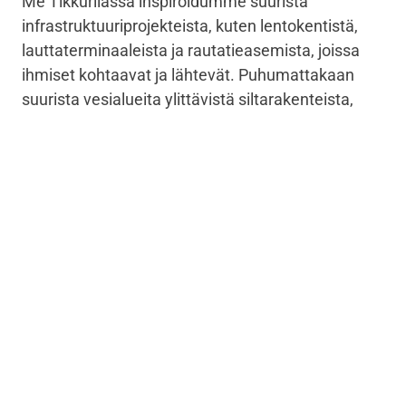
Me Tikkurilassa inspiroidumme suurista
infrastruktuuriprojekteista, kuten lentokentistä,
lauttaterminaaleista ja rautatieasemista, joissa
ihmiset kohtaavat ja lähtevät. Puhumattakaan
suurista vesialueita ylittävistä siltarakenteista,
jotka mahdollistavat ihmisten, rahdin ja liikenteen
tehokkaan liikkumisen.
Suomen kuudenneksi pisin silta, uusi Jännevirran
liittopalkkisilta sijaitsee valtatie 9 varrella
Joensuun ja Kuopion välillä. Se on yksi
suurimmista siltahankkeista Suomessa. Projekti
sai alkunsa tavoitteesta korvata vanha,
käyttöikänsä loppuun tullut silta.
Valmistus alkoi lokakuussa 2016, ja uusi silta
vihittiin käyttöön liikenteelle elokuun lopulla 2018.