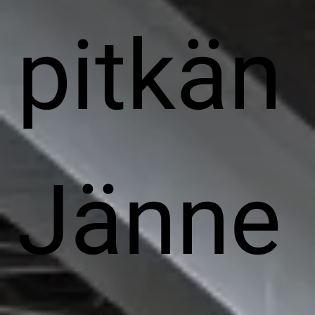
pitkän
Jänne