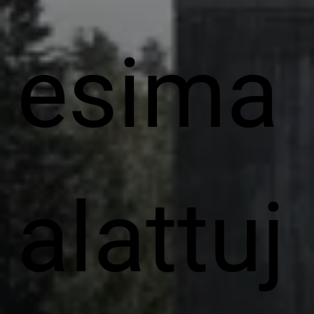
esima
alattuj