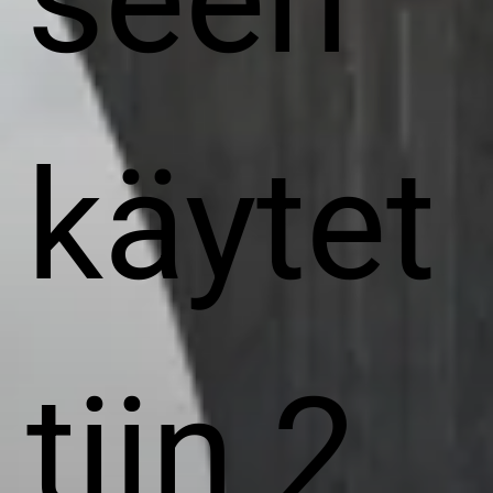
seen
käytet
tiin 2