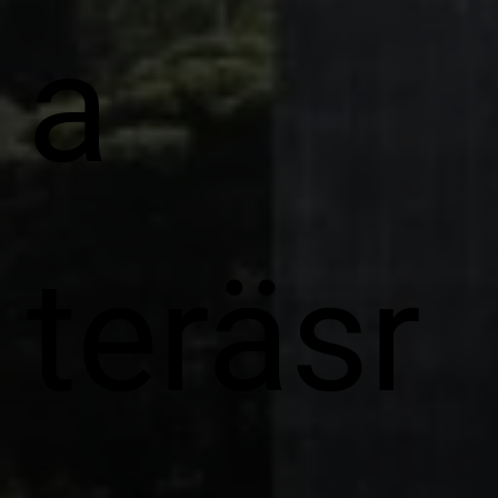
a
teräsr