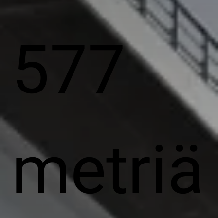
577
metriä