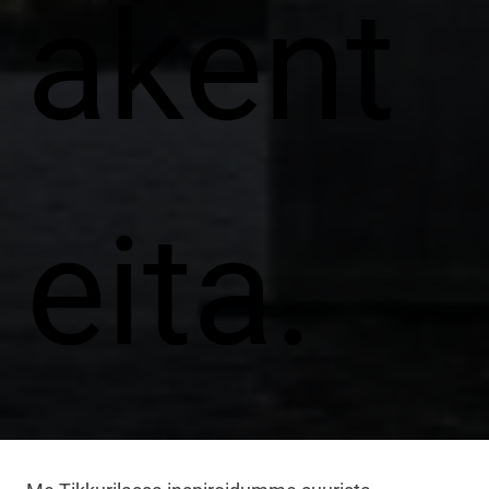
akent
eita.