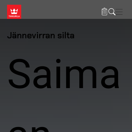
Hyppää pääsisältöön
Navig
Jännevirran silta
Saima