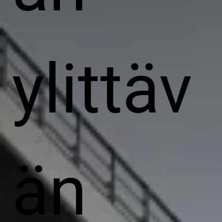
ylittäv
än