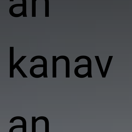
an
kanav
an